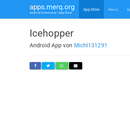
apps.merq.org
App Store
News
A
Android Community • App Store
Icehopper
Android App von
Michl131291