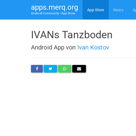
apps.merq.org
App Store
News
A
Android Community • App Store
IVANs Tanzboden
Android App von
Ivan Kostov