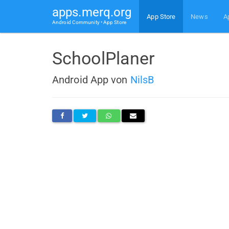
apps.merq.org
App Store
News
A
Android Community • App Store
SchoolPlaner
Android App von
NilsB