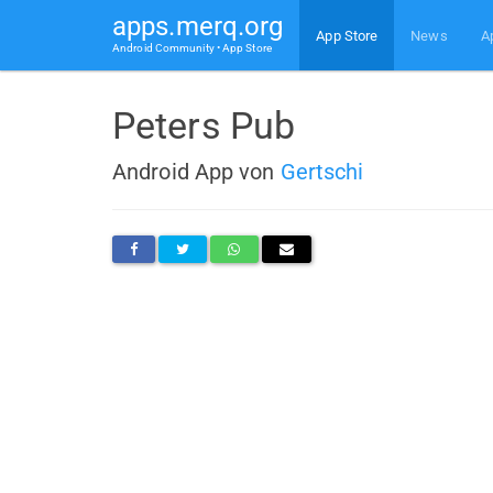
apps.merq.org
App Store
News
A
Android Community • App Store
Peters Pub
Android App von
Gertschi