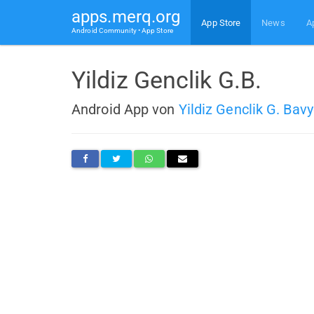
apps.merq.org
App Store
News
A
Android Community • App Store
Yildiz Genclik G.B.
Android App von
Yildiz Genclik G. Bav