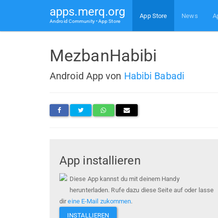
apps.merq.org
App Store
News
A
Android Community • App Store
MezbanHabibi
Android App von
Habibi Babadi
App installieren
Diese App kannst du mit deinem Handy
herunterladen. Rufe dazu diese Seite auf oder lasse
dir
eine E-Mail zukommen
.
INSTALLIEREN