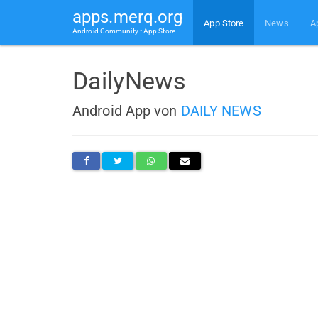
apps.merq.org
App Store
News
A
Android Community • App Store
DailyNews
Android App von
DAILY NEWS