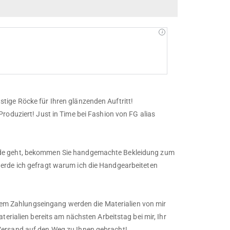
ige Röcke für Ihren glänzenden Auftritt!
roduziert! Just in Time bei Fashion von FG alias
ode geht, bekommen Sie handgemachte Bekleidung zum
erde ich gefragt warum ich die Handgearbeiteten
d dem Zahlungseingang werden die Materialien von mir
terialien bereits am nächsten Arbeitstag bei mir, Ihr
Versand auf den Weg zu Ihnen gebracht!