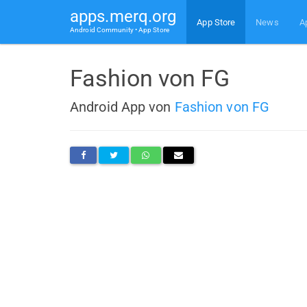
apps.merq.org
App Store
News
A
Android Community • App Store
Fashion von FG
Android App von
Fashion von FG