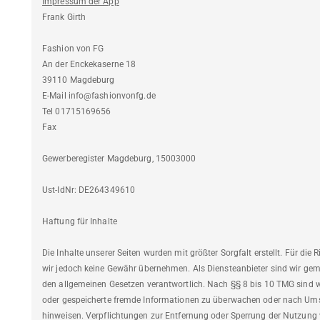
Impressum der App
Frank Girth
Fashion von FG
An der Enckekaserne 18
39110 Magdeburg
E-Mail info@fashionvonfg.de
Tel 01715169656
Fax
Gewerberegister Magdeburg, 15003000
Ust-IdNr: DE264349610
Haftung für Inhalte
Die Inhalte unserer Seiten wurden mit größter Sorgfalt erstellt. Für die 
wir jedoch keine Gewähr übernehmen. Als Diensteanbieter sind wir gem
den allgemeinen Gesetzen verantwortlich. Nach §§ 8 bis 10 TMG sind wir
oder gespeicherte fremde Informationen zu überwachen oder nach Umstä
hinweisen. Verpflichtungen zur Entfernung oder Sperrung der Nutzung