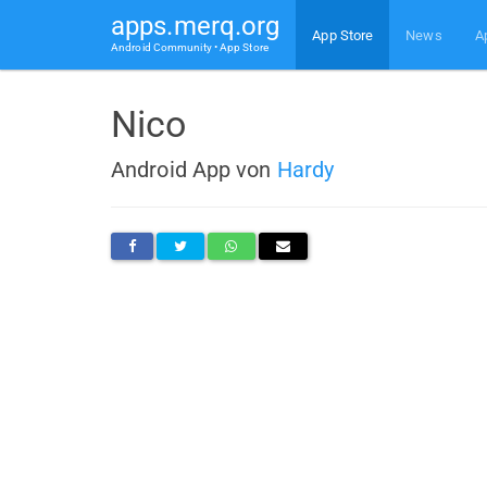
apps.merq.org
App Store
News
A
Android Community • App Store
Nico
Android App von
Hardy