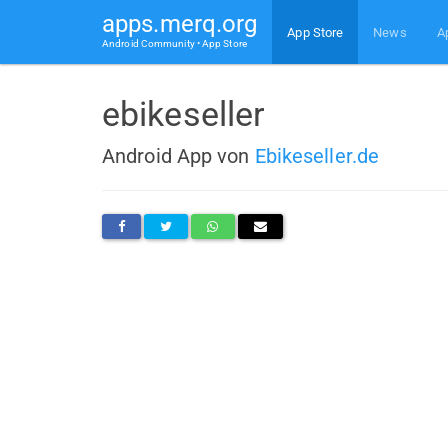
apps.merq.org
App Store
News
A
Android Community • App Store
ebikeseller
Android App von
Ebikeseller.de