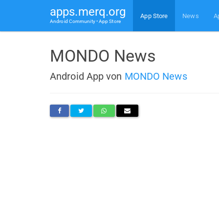
apps.merq.org
App Store
News
A
Android Community • App Store
MONDO News
Android App von
MONDO News