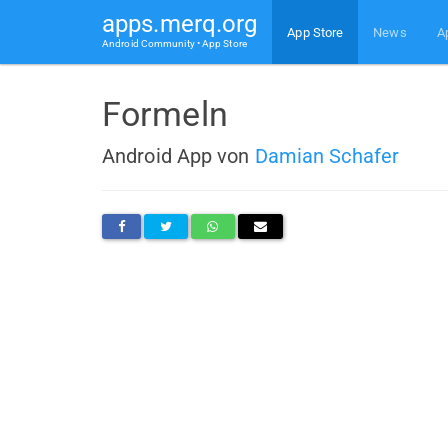
apps.merq.org
App Store
News
A
Android Community • App Store
Formeln
Android App von
Damian Schafer