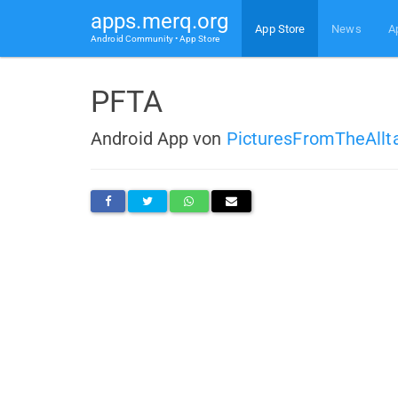
apps.merq.org
App Store
News
A
Android Community • App Store
PFTA
Android App von
PicturesFromTheAllt