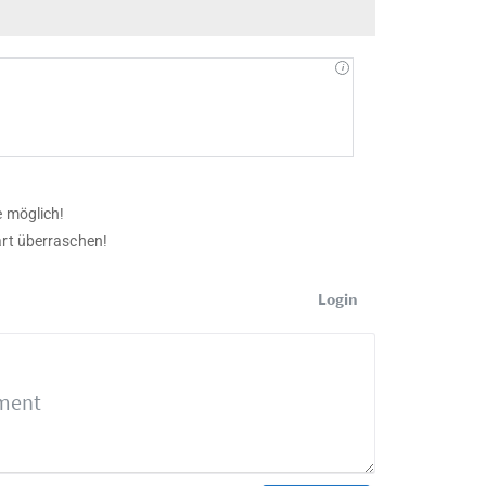
e möglich!
art überraschen!
Login