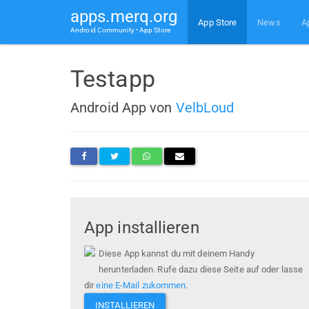
apps.merq.org
App Store
News
A
Android Community • App Store
Testapp
Android App von
VelbLoud
App installieren
Diese App kannst du mit deinem Handy
herunterladen. Rufe dazu diese Seite auf oder lasse
dir
eine E-Mail zukommen
.
INSTALLIEREN