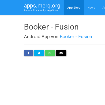
apps.merq.org
App Store
News
A
Android Community • App Store
Booker - Fusion
Android App von
Booker - Fusion