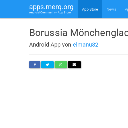
apps.merq.org
App Store
News
A
Android Community • App Store
Borussia Mönchengla
Android App von
elmanu82