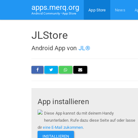
apps.merq.org
App Store
News
A
Android Community • App Store
JLStore
Android App von
JL®
App installieren
Diese App kannst du mit deinem Handy
herunterladen. Rufe dazu diese Seite auf oder lasse
dir
eine E-Mail zukommen
.
INSTALLIEREN