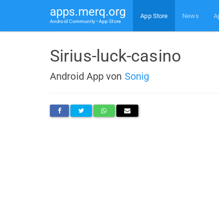
apps.merq.org
App Store
News
A
Android Community • App Store
Sirius-luck-casino
Android App von
Sonig