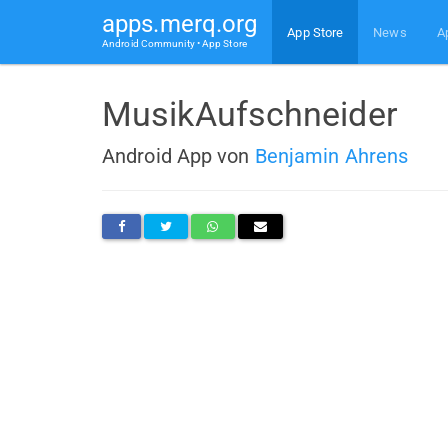
apps.merq.org
App Store
News
A
Android Community • App Store
MusikAufschneider
Android App von
Benjamin Ahrens