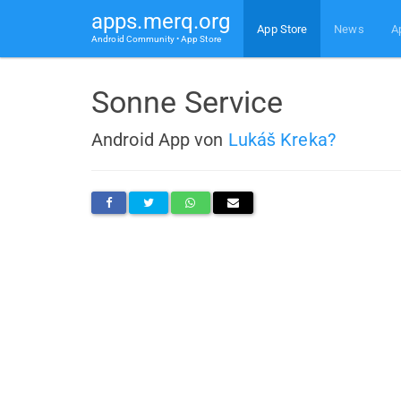
apps.merq.org
App Store
News
A
Android Community • App Store
Sonne Service
Android App von
Lukáš Kreka?