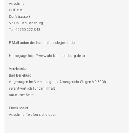
Anschrift:
UHF e.V.
Dorfstrasse 8
57319 Bad Berleburg
Tel. 02750 222 343
E-Mail union-der-hunde-freunde@web.de
Homegage http://www.uhf-bad-berleburg.de.to
Vereinssitz:
Bad Berleburg
eingetragen im Vereinsregister Amtsgericht Siegen VR 6038
verantwortlich für den Inhalt
auf dieser Seite
Frank Maier
Anschrift , Telefon siehe oben