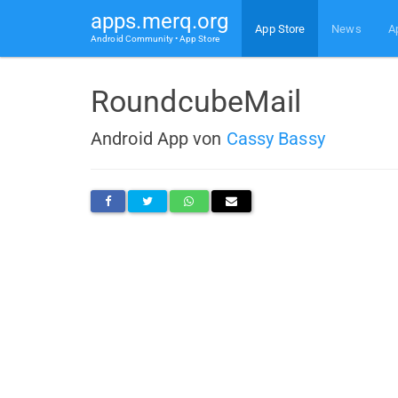
apps.merq.org
App Store
News
A
Android Community • App Store
RoundcubeMail
Android App von
Cassy Bassy