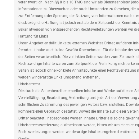
verantwortlich. Nach §§ 8 bis 10 TMG sind wir als Diensteanbieter jedoc
Informationen zu überwachen oder nach Umständen zu forschen, die auf
zur Entfernung oder Sperrung der Nutzung von Informationen nach den
diesbezügliche Haftung ist jedoch erst ab dem Zeitpunkt der Kenntnis 
Bekanntwerden von entsprechenden Rechtsverletzungen werden wir die
Haftung für Links
Unser Angebot enthält Links zu externen Websites Dritter, auf deren Inh
fremden Inhalte auch keine Gewähr übernehmen. Für die Inhalte der verlin
der Seiten verantwortlich. Die verlinkten Seiten wurden zum Zeitpunkt 
Rechtswidrige Inhalte waren zum Zeitpunkt der Verlinkung nicht erkennb
Seiten ist jedoch ohne konkrete Anhaltspunkte einer Rechtsverletzung
werden wir derartige Links umgehend entfernen.
Urheberrecht
Die durch die Seitenbetreiber erstellten Inhalte und Werke auf diesen S
Vervielfältigung, Bearbeitung, Verbreitung und jede Art der Verwertun
schriftlichen Zustimmung des jeweiligen Autors bzw. Erstellers. Downloa
kommerziellen Gebrauch gestattet. Soweit die Inhalte auf dieser Seite n
Dritter beachtet. Insbesondere werden Inhalte Dritter als solche gekennz
Urheberrechtsverletzung aufmerksam werden, bitten wir um einen ent
Rechtsverletzungen werden wir derartige Inhalte umgehend entfernen.
Quelle: