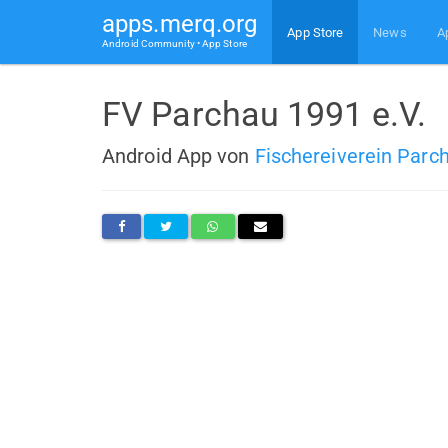
apps.merq.org
App Store
News
A
Android Community • App Store
FV Parchau 1991 e.V.
Android App von
Fischereiverein Parc