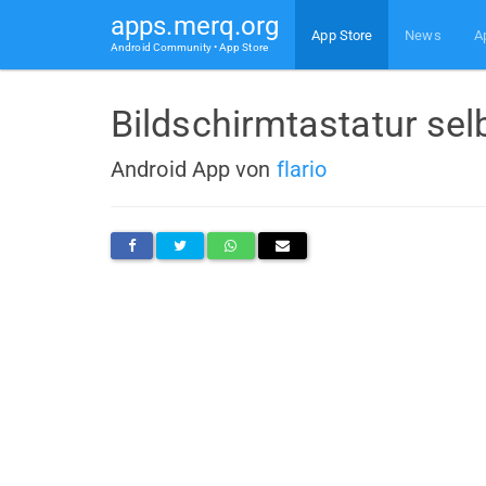
apps.merq.org
App Store
News
A
Android Community • App Store
Bildschirmtastatur sel
Android App von
flario