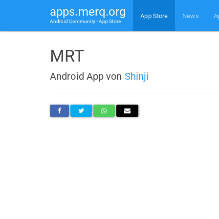
apps.merq.org
App Store
News
A
Android Community • App Store
MRT
Android App von
Shinji