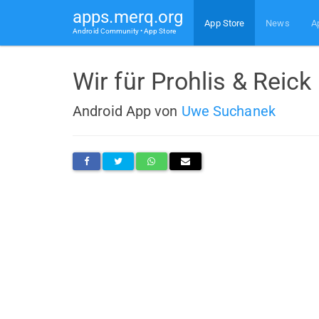
apps.merq.org
App Store
News
A
Android Community • App Store
Wir für Prohlis & Reick
Android App von
Uwe Suchanek