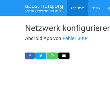
apps.merq.org
App Store
News
A
Android Community • App Store
Netzwerk konfiguriere
Android App von
Fehler 3004