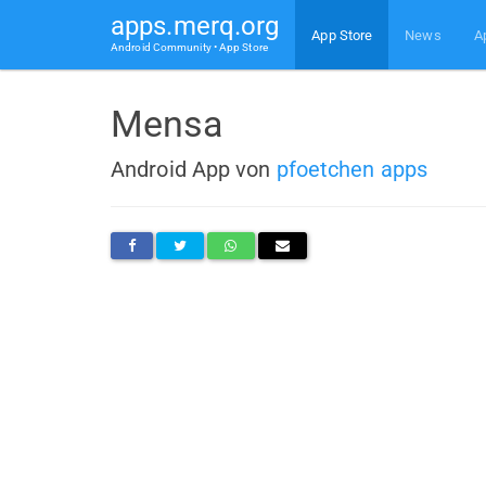
apps.merq.org
App Store
News
A
Android Community • App Store
Mensa
Android App von
pfoetchen apps