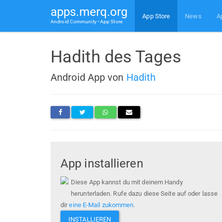
apps.merq.org
App Store
News
A
Android Community • App Store
Hadith des Tages
Android App von
Hadith
App installieren
Diese App kannst du mit deinem Handy
herunterladen. Rufe dazu diese Seite auf oder lasse
dir
eine E-Mail zukommen
.
INSTALLIEREN