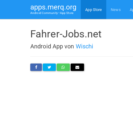
apps.merq.org
App Store
News
A
Android Community • App Store
Fahrer-Jobs.net
Android App von
Wischi