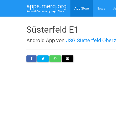
apps.merq.org
App Store
News
A
Android Community • App Store
Süsterfeld E1
Android App von
JSG Süsterfeld Ober