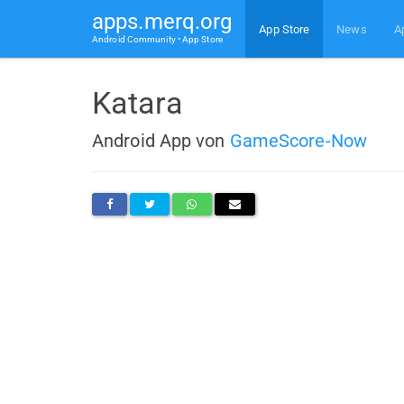
apps.merq.org
App Store
News
A
Android Community • App Store
Katara
Android App von
GameScore-Now