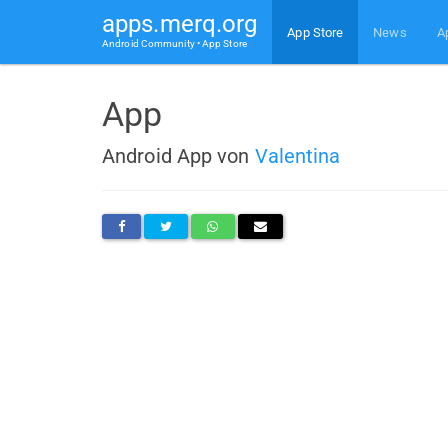
apps.merq.org
App Store
News
A
Android Community • App Store
App
Android App von
Valentina