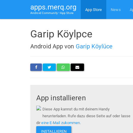
apps.merq.org
App Store
News
A
Android Community • App Store
Garip Köylpce
Android App von
Garip Köylüce
App installieren
Diese App kannst du mit deinem Handy
herunterladen. Rufe dazu diese Seite auf oder lasse
dir
eine E-Mail zukommen
.
INSTALLIEREN