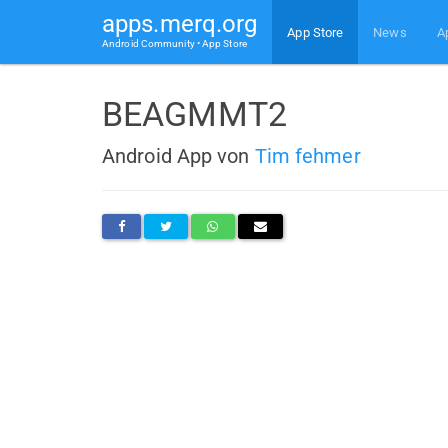
apps.merq.org
App Store
News
A
Android Community • App Store
BEAGMMT2
Android App von
Tim fehmer