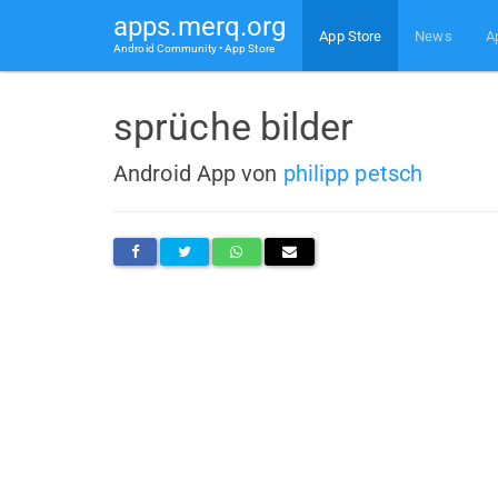
apps.merq.org
App Store
News
A
Android Community • App Store
sprüche bilder
Android App von
philipp petsch