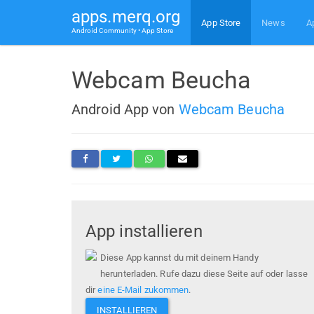
apps.merq.org
App Store
News
A
Android Community • App Store
Webcam Beucha
Android App von
Webcam Beucha
App installieren
Diese App kannst du mit deinem Handy
herunterladen. Rufe dazu diese Seite auf oder lasse
dir
eine E-Mail zukommen
.
INSTALLIEREN