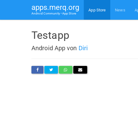
apps.merq.org
App Store
News
A
Android Community • App Store
Testapp
Android App von
Diri