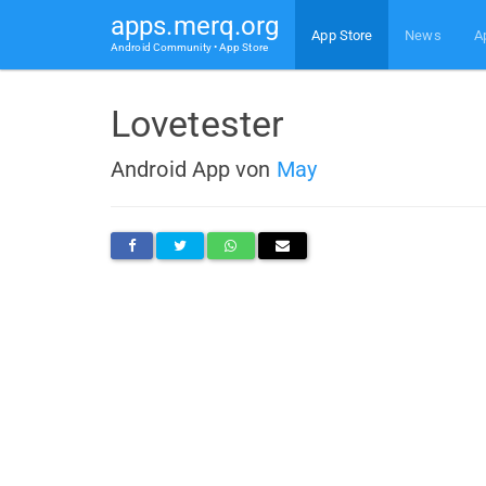
apps.merq.org
App Store
News
A
Android Community • App Store
Lovetester
Android App von
May