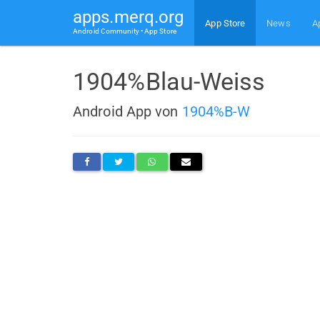
apps.merq.org
App Store
News
A
Android Community • App Store
1904%Blau-Weiss
Android App von
1904%B-W