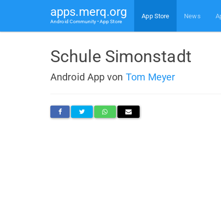
apps.merq.org
App Store
News
A
Android Community • App Store
Schule Simonstadt
Android App von
Tom Meyer