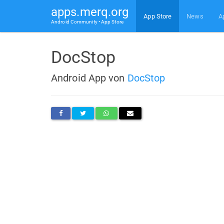
apps.merq.org
App Store
News
A
Android Community • App Store
DocStop
Android App von
DocStop