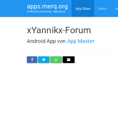
apps.merq.org
App Store
News
A
Android Community • App Store
xYannikx-Forum
Android App von
App Master