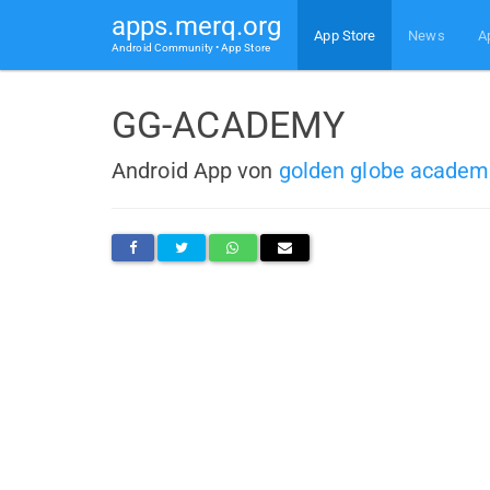
apps.merq.org
App Store
News
A
Android Community • App Store
GG-ACADEMY
Android App von
golden globe academ