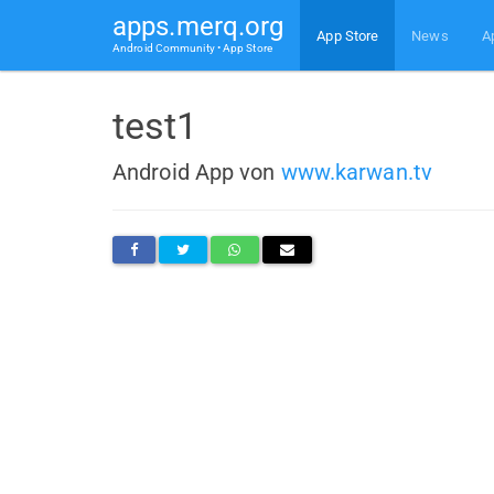
apps.merq.org
App Store
News
A
Android Community • App Store
test1
Android App von
www.karwan.tv