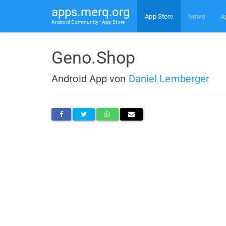
apps.merq.org
App Store
News
A
Android Community • App Store
Geno.Shop
Android App von
Daniel Lemberger