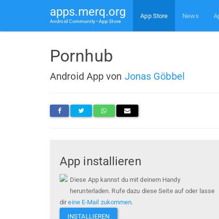
apps.merq.org
App Store
News
A
Android Community • App Store
Pornhub
Android App von
Jonas Göbbel
App installieren
Diese App kannst du mit deinem Handy
herunterladen. Rufe dazu diese Seite auf oder lasse
dir
eine E-Mail zukommen
.
INSTALLIEREN