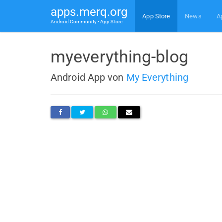
apps.merq.org
App Store
News
A
Android Community • App Store
myeverything-blog
Android App von
My Everything