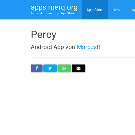
apps.merq.org
App Store
News
A
Android Community • App Store
Percy
Android App von
MarcusR