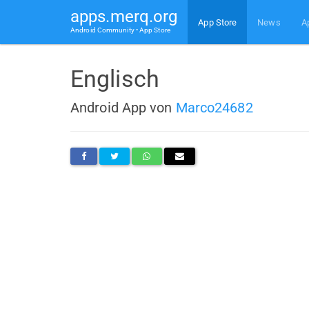
apps.merq.org
App Store
News
A
Android Community • App Store
Englisch
Android App von
Marco24682